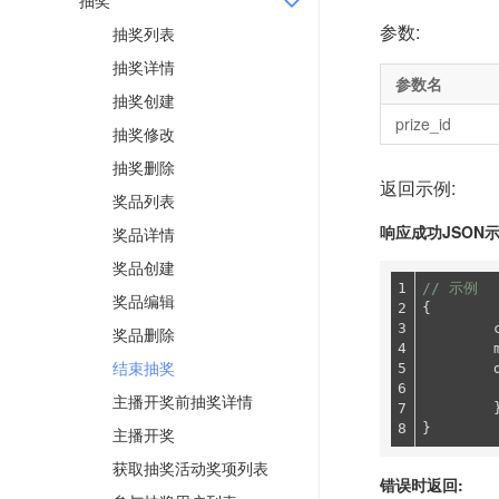
抽奖
参数:
抽奖列表
抽奖详情
参数名
抽奖创建
prize_id
抽奖修改
抽奖删除
返回示例:
奖品列表
响应成功JSON示
奖品详情
奖品创建
1

// 示例
奖品编辑
2

{

3

奖品删除
4

结束抽奖
5

	data: {

6

主播开奖前抽奖详情
7

	},

主播开奖
获取抽奖活动奖项列表
错误时返回: