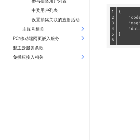
参与抽奖用户列表
中奖用户列表
1

{

2

"cod
设置抽奖关联的直播活动
3

"msg
主账号相关
4

"dat
5

}

PC/移动端网页嵌入服务
盟主云服务条款
免授权接入相关